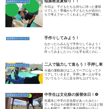
稲葉教室夏祭り！！
放課後等デイサービス
今日は、子どもたちも待ちに待った夏祭
りでした！準備から子どもたちが自分た
ちで考えてやってくれました(*^^*)看板も
ユーモアたっぷりで一気に華やかに(^^)
ヨーヨー釣りの準備ではポンプが壊れて
しまうアクシデントもあり水浸しになっ
てしまう子...
手作りしてみよう！
放課後等デイサービス
なかったらみんなで手作りしてみよう！
ということで今日はお友だちとマスクを
作ってみました☆いつも手を拭くのに使
っているペーパータオルを２枚使って作
っていきます！作り方を説明していると
「僕も作ってみたい！」「どうやってや
二人で協力して進もう！手押し車
放課後等デイサービス
るの？」とたくさんお友だ...
今週の運動遊びは二人でペアになってク
リアしていきます。手押し車一人が手を
ついてもう一人に足を持ち上げてもらい
進みます。足を支える位置がとても大切
です足首をもつと膝が曲がってしまい、
進みにくそうですね💦片足だけでも膝の
裏を持ってあげるといいと...
中学生は文化祭の振替休日！⚽️
放課後等デイサービス
先週末に中学の文化祭があったみたい
で、今日はその振替休日です！2人ほど朝
から利用で、教室に来る時間がバラバラ