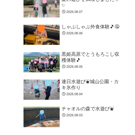
✨
2026.08.07
しゃぶしゃぶ外食体験🎵🤤
2026.08.06
黒姫高原でとうもろこし収
穫体験🎵
2026.08.05
連日水遊び⛲城山公園・カ
キ氷作り
2026.08.04
チャオルの森で水遊び⛲
2026.08.03