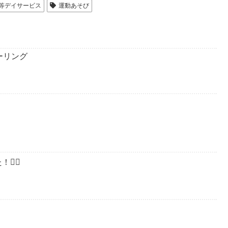
等デイサービス
運動あそび
ーリング
🏻