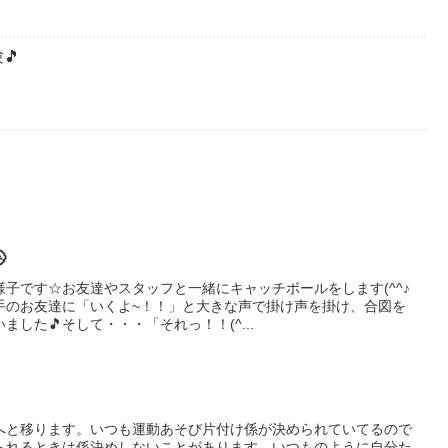
🎵

子です☆お友達やスタッフと一緒にキャッチボールをします(^^♪
手のお友達に「いくよ~！！」と大きな声で掛け声を掛け、合図を
した🎵そして・・・「それっ！！(^...
へと移ります。いつも運動あそび片付け係が決められていてるので
られるときは係決めしないことがあります。いつものように自分た