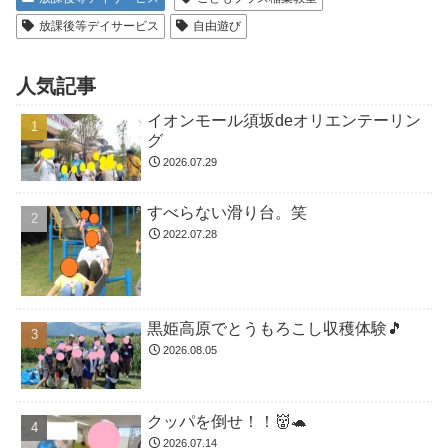
放課後等デイサービス
自由遊び
人気記事
イオンモール須坂deオリエンテーリン
グ
2026.07.29
すべらない滑り台。笑
2022.07.28
黒姫高原でとうもろこし収穫体験🎵
2026.08.05
クッパを倒せ！！👹🐢
2026.07.14