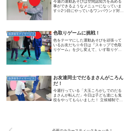
今週の運動あそびは空間認知力を高める
事ができるようなメニューになっていま
す☆2つ目にやっているワンバウンド対決
は、フープの中にボールをバウンドさせ
相手が取れなかったら勝ち！というルー
ルですが、上手なお友だちになってくる
とボールを少し強く投げ...
色取りゲームに挑戦！
放課後等デイサービス
色をテーマにした運動あそびを頑張って
いるお友だち☆今日は『スキップで色取
りゲーム』を少し変えて、いす取りゲー
ムのようなルールでやってみましたよ♪カ
ラーカップを円に並べて、音楽を流して
いきます(*^^*)音楽が流れている間はカッ
プの周りをぐる...
お友達同士でだるまさんがころん
放課後等デイサービス
だ！
今週行っている「大玉ころがしでのだる
まさんが転んだ」今日は子ども達にも鬼
役をやってもらいました！ 立候補制で鬼
を募集すると、「鬼やりたーい！」と言
って、ぴんと手を挙げてアピールしてい
ました！2人そろって鬼をやってくれまし
た！声を合わせて、「...
必死のカラースティックキャッチ！