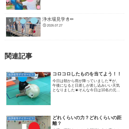
浄水場見学📓✏
2026.07.27
関連記事
コロコロしたものを当てよう！！
放課後等デイサービス
今日は朝から雨が降っていました☔が、
午後になると日差しが差し込みいい天気
となりました☀そんな今日は10名の元気
なお友だちが利用してくれました！！プ
ラスに帰ってくると早速宿題をするお友
だち🖊みんな真剣な表情で宿題に取り組
んでいます。宿題が終わ...
どれくらいの力？どれくらいの距
放課後等デイサービス
離？