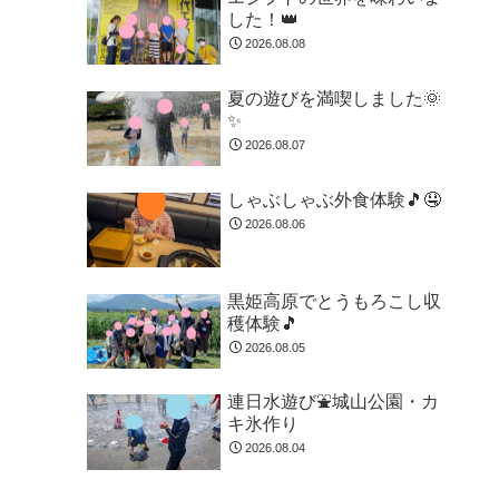
した！👑
2026.08.08
夏の遊びを満喫しました🌞
✨
2026.08.07
しゃぶしゃぶ外食体験🎵🤤
2026.08.06
黒姫高原でとうもろこし収
穫体験🎵
2026.08.05
連日水遊び⛲城山公園・カ
キ氷作り
2026.08.04