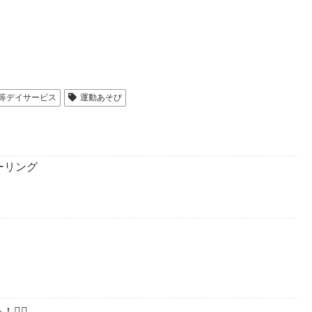
等デイサービス
運動あそび
ーリング
🏻