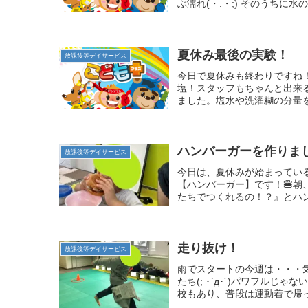
ぶ濡れ(・.・;) そのうちに
夏休み最後の実験！
放課後等デイサービス
今日で夏休みも終わりですね
塩！スタッフもちゃんと出来
ました。塩水や洗濯糊の分量を
ハンバーガーを作りまし
放課後等デイサービス
今日は、夏休みが始まっている
【ハンバーガー】です！🍔
たちでつくれるの！？』とハン
走り抜け！
放課後等デイサービス
雨でスタートの今週は・・・
たち(; ･`д･´)パワフル
校もあり、普段は運動着で帰っ