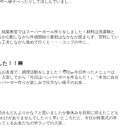
水の中へ寝そべったりして涼しんでいまし...
！稲葉教室ではスーパーボール作りをしました！材料は洗濯糊と
るか心配しながら作成開始☆最初はなかなか固まらず、苦戦してい
工夫しながら進めて行くと・・・コップの中に...
た！！🍔
お友達で、調理活動をしました！🧑🏻‍🍳今日作ったメニューは
朝、入室してから『今日はハンバーガーを作るんだ！』『本当に自分
バーガー作りが楽しみで仕方ない様子のお友...
気分もどんよりかな？と思いましたが春休みを目前に控えたこども
じゃないわけがありませんでした☆ミ早いところだと、今日が終業式の学
てくるお友だちの学ランでの入室...