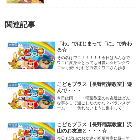
関連記事
「わ」ではじまって「に」で終わ
未分類
る☆
その名はワニ！！！！！今日はみんなで
ワニに変身☆とっても可愛い☆ピンクワ
ニ☆可愛いけれど力強くワニさん歩き！
こちらは心優しい☆ホワイトワニ☆優し
く、スタッフにワニさんタッチ！元気い
っぱい☆ブルーワニ☆猛スピードで駆け
こどもプラス【長野稲葉教室】遊
未分類
抜けます！稲葉教室には色...
んで・・・
今日は雨・・・稲葉教室のお友達はどん
な事をして過ごしたのかな？バランスゲ
ーム・・・倒れないように集中して！！
こちらのお友達はビルを建設中！？高く
積みあがったかな★姿が見えないお友達
をテントで発見！？みんな、色々な遊び
こどもプラス【長野稲葉教室】沢
未分類
をしていましたね★遊ぶだ...
山のお友達と・・・☆
今日も沢山のお友達が稲葉教室に帰って