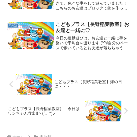
きて、色々な事をして遊んでいました！
こちらのお友達はブロックで銃を作って
いました！！みんなが揃って、運動あそ
び☆手の体操から始めます☆運動あそび
の時にコウモリさんに変身してくれたお
こどもプラス【長野稲葉教室】お
未分類
友達☆両手を離せてスゴイ...
友達と一緒に♡
今日の運動遊びは、お友達と一緒に手を
繋いで平均台を渡ります!(^^)!自分のペー
スで歩いているとお友達が落ちちゃうか
ら気を付けてね！！次は手を繋いで一緒
にジャンプです！！一人でジャンプしち
ゃうと手が離れちゃうからね☆お友達と
息を合わせて 「...
こどもプラス【長野稲葉教室】海の日
に・・・
こどもプラス【長野稲葉教室】 今日は
ワンちゃん救出!!ヽ(^。^)ノ
ホーム
未分類