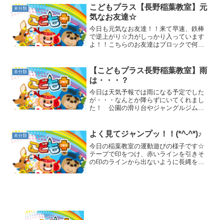
かり参加！！放課後等デイサービス
こどもプラス【長野稲葉教室】元
未分類
／ 運動あそび ／ こども...
気なお友達☆
今日も元気なお友達！！来て早速、鉄棒
で逆上がり☆力がしっかり入っています
よ！！こちらのお友達はブロックで何や
ら作っています！！何を作っているのか
な？？運動あそびではトランポリンから
の大ジャンプを見せてくれたお友達
【こどもプラス長野稲葉教室】雨
未分類
が！！しっかり着地点を見て跳...
は・・・？
今日は天気予報では雨になる予定でした
が・・・なんとか降らずにいてくれまし
た！ 公園の滑り台やジャングルジムで
遊ぶお友達☆風は吹いていたけど、水分
補給をしなが遊ぼうね！ 近くの森を散
策して探検隊気分☆迷わず帰って来れた
よく見てジャンプッ！！(*^-^*)♪
未分類
かな？ お友達が見つけ...
今日の稲葉教室の運動遊びの様子です☆
テープで印をつけ、赤いラインを引きそ
の印のラインから出ないように長縄をジ
ャンプです！！赤い枠の中に入って、印
を最初によく確認してから長縄を跳びま
す(*^-^*)「おっとっと～！！」印を見てい
たら長縄に引っ...