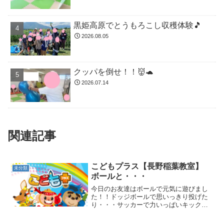
黒姫高原でとうもろこし収穫体験🎵
2026.08.05
クッパを倒せ！！👹🐢
2026.07.14
関連記事
こどもプラス【長野稲葉教室】
未分類
ボールと・・・
今日のお友達はボールで元気に遊びまし
た！！ドッジボールで思いっきり投げた
り・・・サッカーで力いっぱいキック☆
自由あそびの後は運動あそび☆ボールで
遊んだお友達もそうでないお友達もしっ