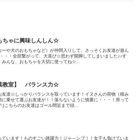
もちゃに興味しんしん☆
カーや犬のおもちゃなど）が仲間入りして、さっそくお友達が遊ん
・・・全部繋がって、大喜び☆​思わず開脚してしまいました♪♪​す
みんな、おもちゃを大切に使ってね☆...
葉教室】 バランス力☆
お友達☆しっかりバランスを取っています！イヌさんの荷物（積み
頭に乗せて運ぶお友達が！！落ちないように慎重に・・・！滑って
^;)こちらのお友達はゴール間近まで頭...
っています！ものすごい跳躍力！ジャ～ンプ！！女子も負けていま