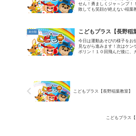
せん！勇ましくジャ～ンプ！
敗しても笑顔が絶えない稲葉
こどもプラス【長野稲
未分類
今日は運動あそびの様子をお
見ながら進みます！次はケン
ポリン！１０回飛んだ後に、カ
こどもプラス【長野稲葉教室】
こどもプラス【長