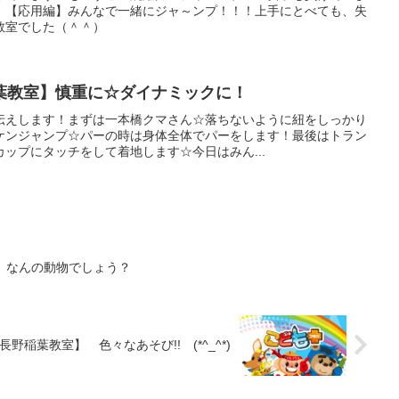
！【応用編】みんなで一緒にジャ～ンプ！！！上手にとべても、失
教室でした（＾＾）
葉教室】慎重に☆ダイナミックに！
伝えします！まずは一本橋クマさん☆落ちないように紐をしっかり
ケンジャンプ☆パーの時は身体全体でパーをします！最後はトラン
ップにタッチをして着地します☆今日はみん...
 なんの動物でしょう？
野稲葉教室】 色々なあそび!! (*^_^*)