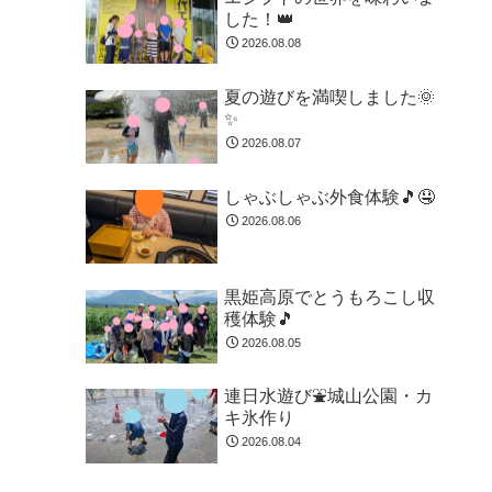
した！👑
2026.08.08
夏の遊びを満喫しました🌞
✨
2026.08.07
しゃぶしゃぶ外食体験🎵🤤
2026.08.06
黒姫高原でとうもろこし収
穫体験🎵
2026.08.05
連日水遊び⛲城山公園・カ
キ氷作り
2026.08.04