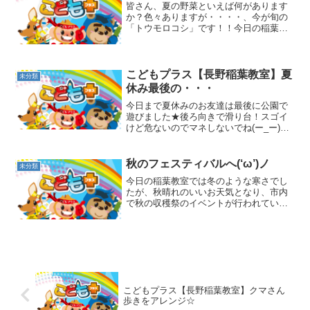
皆さん、夏の野菜といえば何があります
か？色々ありますが・・・・、今が旬の
「トウモロコシ」です！！今日の稲葉教
室では、皆大好きトウモロコシ♡をいた
だきにお出掛けしました!(^^)!「おまけ」
もつけていただいて「やった～
(*^_^*)！！」皆ニ...
こどもプラス【長野稲葉教室】夏
未分類
休み最後の・・・
今日まで夏休みのお友達は最後に公園で
遊びました★後ろ向きで滑り台！スゴイ
けど危ないのでマネしないでね(ー_ー)学
校に行ったお友達も運動あそびをしたり
風船を膨らませたり、思い思いにすごし
ました☆放課後デイサービス ／ こど
秋のフェスティバルへ(‘ω’)ノ
未分類
もプラス稲葉教室運動...
今日の稲葉教室では冬のような寒さでし
たが、秋晴れのいいお天気となり、市内
で秋の収穫祭のイベントが行われていた
のでお出掛けしてきました(^O^)／「こど
も縁日」のブースでは様々な体験が行わ
れていましたが、まずは「輪投げ」のコ
ーナーで挑戦です！...
こどもプラス【長野稲葉教室】クマさん
歩きをアレンジ☆