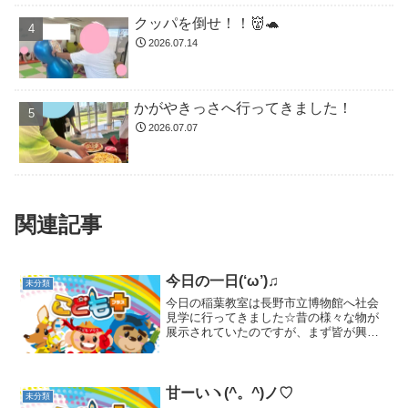
クッパを倒せ！！👹🐢
2026.07.14
かがやきっさへ行ってきました！
2026.07.07
関連記事
今日の一日(‘ω’)♫
未分類
今日の稲葉教室は長野市立博物館へ社会
見学に行ってきました☆昔の様々な物が
展示されていたのですが、まず皆が興味
津々で見ていたのが弥生時代のお家で
す！！約２０００年前の竪穴住居を5/4の
大きさに復元したもので、「すごー
い！！」「屋根も茅で出来て...
甘ーいヽ(^。^)ノ♡
未分類