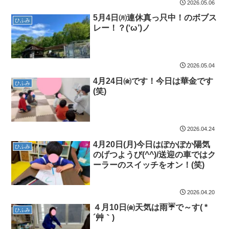
2026.05.06
5月4日㈪連休真っ只中！のボブス
ひふみ
レー！？(‘ω’)ノ
2026.05.04
4月24日㈮です！今日は華金です
ひふみ
(笑)
2026.04.24
4月20日(月)今日はぽかぽか陽気
ひふみ
のげつようび(^^)/送迎の車ではク
ーラーのスイッチをオン！(笑)
2026.04.20
４月10日㈮天気は雨☔で～す( *
ひふみ
´艸｀)