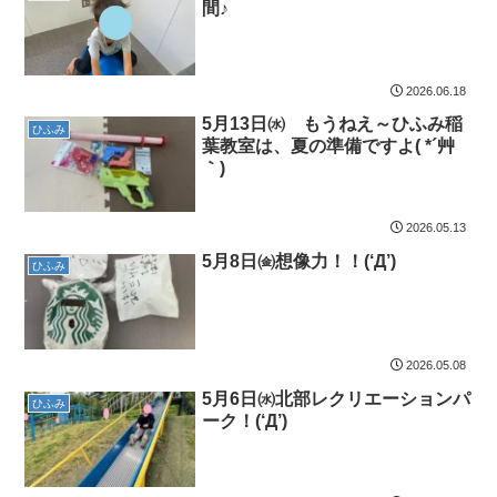
間♪
2026.06.18
5月13日㈬ もうねえ～ひふみ稲
ひふみ
葉教室は、夏の準備ですよ( *´艸
｀)
2026.05.13
5月8日㈮想像力！！(‘Д’)
ひふみ
2026.05.08
5月6日㈬北部レクリエーションパ
ひふみ
ーク！(‘Д’)