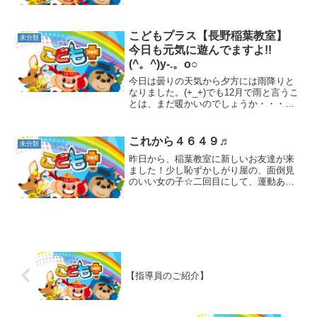
に行進ができていましたよ(*^^*)♫曲を知
っているお友達は楽しそうに口ずさんで
いるお...
こどもプラス【長野稲葉教室】
未分類
今日も元気に遊んでますよ!!
(^。^)y-.。o○
今日は曇りの天気から夕方には雨降りと
なりました。(+_+)でも12月で雨と言うこ
とは、まだ暖かいのでしょうか・・・？
みんなは元気に教室内を走り回ったりし
ながら遊んでいました!ブロックで飛行機
を作ったり・・・マットを飛び越えて遊
これから４６４９♬
未分類
んだり・・・マ...
昨日から、稲葉教室に新しいお友達が来
ました！少し恥ずかしがり屋の、面倒見
のいい女の子☆二回目にして、運動あそ
びはばっちり！お手本をよく見て、説明
をよく聞いて、参加してくれています☆
そして、なんとなん
と・・・・・・・・！！！！お掃除のお
手伝い...
【指導員のご紹介】