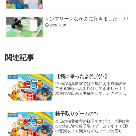
サンマリーンながのに行きました！🏊🏻
2026.07.10
関連記事
【筏に乗ったよ(^_^)/~】
未分類
今日の稲葉教室では白馬にある筏体験が
できる施設へお出掛けしてきました！！
水遊びが出来る準備をして、いざ池へヽ
(^。^)ノ筏は何処かなぁと池を見てみると
そこには・・・・オタマジャクシが沢山
泳いでいました☆「可愛いオタマジャク
シがいっぱいだね(...
椅子取りゲーム(^^♪
未分類
今日の稲葉教室の様子です('◇')ゞ♫運動遊
びの前に皆で椅子取りゲームです！！CD
の音楽をよく聞きながらフープの回りを
歩きます☆音楽のリズムに合わせて元気