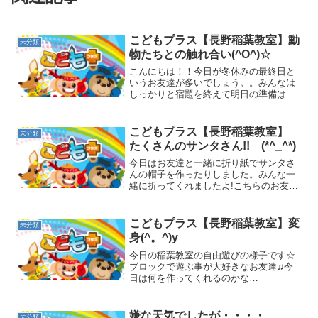
こどもプラス【長野稲葉教室】動
未分類
物たちとの触れ合い(^O^)☆
こんにちは！！今日が冬休みの最終日と
いうお友達が多いでしょう。。みんなは
しっかりと宿題を終えて明日の準備はで
きたかな(^o^)??稲葉教室のお友達は、今
日の分の日記を書けば準備万端と笑顔で
した☆さぁ、お休み最終日はお友達の
こどもプラス【長野稲葉教室】
未分類
「動物に触れたい！...
たくさんのサンタさん!! (*^_^*)
今日はお友達と一緒に折り紙でサンタさ
んの帽子を作ったりしました。みんな一
緒に折ってくれましたよ!こちらのお友達
も、丁寧に折ってくれたり・・・『帽子
だけじゃなく、顔があった方がいいよ
ね!!』と言いながら、ペンで顔を書いてく
こどもプラス【長野稲葉教室】変
未分類
れました。ヽ(^。^...
身(^。^)y
今日の稲葉教室の自由遊びの様子です☆
ブロックで遊ぶ事が大好きなお友達♫今
日は何を作ってくれるのかな
ぁ・・・・・♪最初はお得意の鉄砲を作っ
て見せてくれました！「バンバン
ッ！！」カッコイイ鉄砲ができましたね
嫌な天気でしたが・・・・
未分類