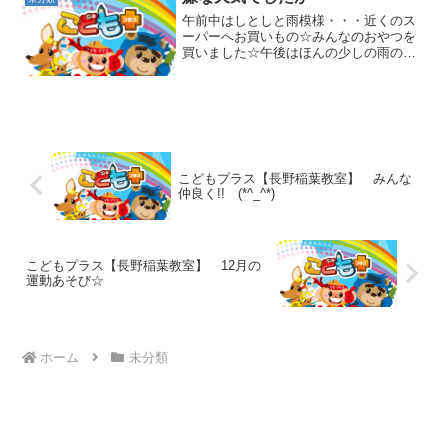
☆次は・・・・ブロックを重ねて頭にの
午前中はしとしと雨模様・・・近くのス
せ...
ーパーへお買いもの☆みんなのおやつを
買いました☆午後はほんの少しの雨の切
れ間に公園へ！貸切状態の公園を満喫☆
謎の遊具でみんなでぐるぐる～～～～☆
少しだけでも体を動かせてよかったです
☆明日天気にな～れ～～～...
こどもプラス【長野稲葉教室】 みんな
仲良く!! (*^_^*)
こどもプラス【長野稲葉教室】 12月の
運動あそび☆
ホーム
未分類