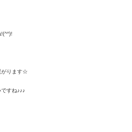
^)!
繋がります☆
すね♪♪♪