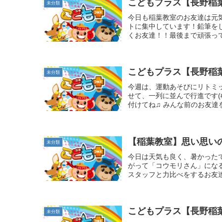
こどもプラス【長野稲
未分類
今日も稲葉教室のお友達は元
トに集中しています！鉛筆を
くお友達！！最後まで頑張って
こどもプラス【長野稲
未分類
今週は、運動あそびにリトミ
せて、一列に並んで行進です(
付けてね♫ みんな前のお友達
【稲葉教室】思い思いの
未分類
今日は天気も良く、暑かったで
がって「コウモリさん」にな
スタッフと力比べをするお友達
こどもプラス【長野稲
未分類