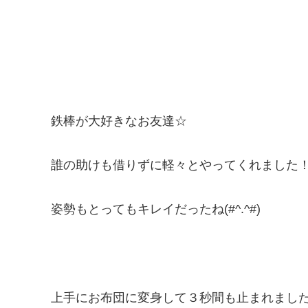
鉄棒が大好きなお友達☆
誰の助けも借りずに軽々とやってくれました
姿勢もとってもキレイだったね(#^.^#)
上手にお布団に変身して３秒間も止まれまし