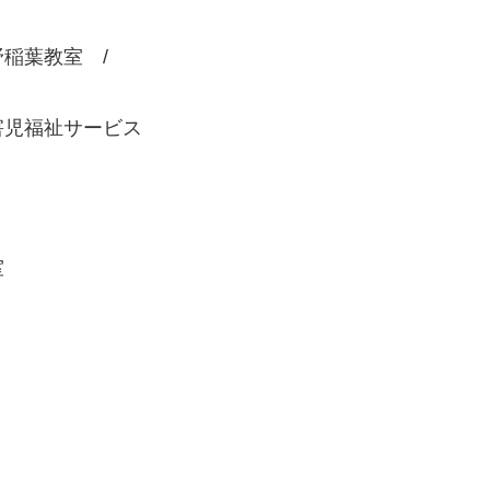
稲葉教室 /
害児福祉サービス
室