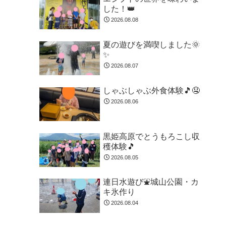
した！👑
2026.08.08
夏の遊びを満喫しました🌞
✨
2026.08.07
しゃぶしゃぶ外食体験🎵🤤
2026.08.06
黒姫高原でとうもろこし収
穫体験🎵
2026.08.05
連日水遊び⛲城山公園・カ
キ氷作り
2026.08.04