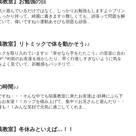
葉教室】お勉強の日
気☆遊んでいるだけではなく、しっかりお勉強もしますよ☆プリン
しっかり持って、綺麗に書きます☆難しくても、頑張って問題を解
いて、偉いですね☆運動あそびも宿題も頑張...
葉教室】リトミックで体を動かそう♪♪
ックを取り入れています☆『幸せなら手をたたこう』の音楽に合わ
#^.^#)前のお友達を抜かしたり、早く行進しすぎないように気を
をよく見ていて、距離感もバッチリで...
時間♪♪
すね・・・そんな中でも稲葉教室に来たお友達は↓​鉄棒にぶら下
るお友達！！カップを積み上げて、集中☆お兄さんと遊んだり・・
も！！みんな笑顔で元気に過ごしてくれま...
葉教室】冬休みといえば…！！