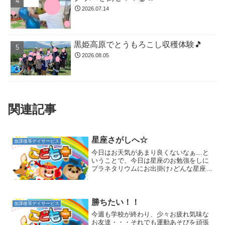
2026.07.14
黒姫高原でとうもろこし収穫体験🎵
2026.08.05
関連記事
星座さがしへ☆
放課後等デイサービス
今日はお天気があまり良くないなぁ…と
いうことで、今日は星座のお勉強をしに
プラネタリウムにお出掛け♪どんな星座が
あるかあとで聞くので、しっかりお話を
聞きましょうと約束をして出発です(^o^)
たくさんのお客さんがいましたが、静か
にする約束もしっ...
勝ちたい！！
放課後等デイサービス
今週も学校が終わり、少々お疲れ気味な
お友達・・・それでも運動あそびを頑張