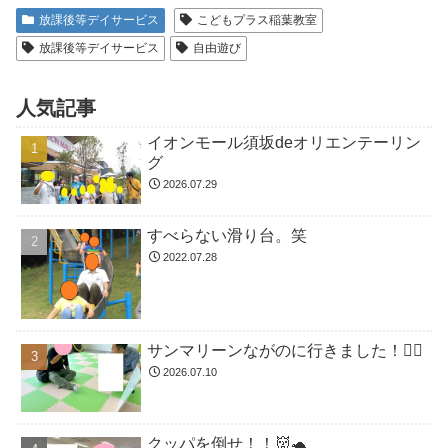
放課後等デイサービス
こどもプラス稲葉教室
放課後等デイサービス
自由遊び
人気記事
イオンモール須坂deオリエンテーリン
グ
2026.07.29
すべらない滑り台。笑
2022.07.28
サンマリーンながのに行きました！🏊🏻
2026.07.10
クッパを倒せ！！👹🐢