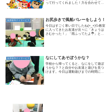
って行ってくれました！力を合わせて立
ち上がります！「せーの！！」少し対格
差のあるお友達同士でも踏ん張ってお互
いに支えながら立ちあがっていました！
素晴らしい！！！ みんな...
お尻歩きで風船バレーをしよう！
放課後等デイサービス
今日はすごく寒い日でしたね(+_+)💦教室
に入ってきたお友達が次々に「きょうは
さむかった！」「雨ふってたよ☂」とお
話してくれました。教室の中はお友達が
来るのに合わせて暖房を入れたのでぽか
ぽか(*´ω`*)お友達は絵本をみたりカード
ゲームをし...
なにしてあそぼうかな？
放課後等デイサービス
学校から帰ってくると、なにをして遊ぼ
うかな？？と自分やお友達と遊びを見つ
けます。今日は運動遊びまでの時間にど
んな遊びや関わりがあるのかご紹介しま
す！まだ、教室にお友達が少ない時間。
二人で静かに風船バレーが始まりまし
た。この風船は運動遊びの爆...