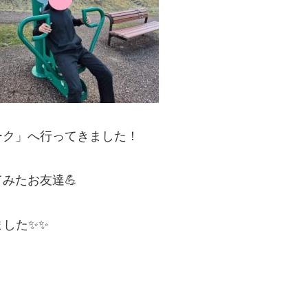
ーク」へ行ってきました！
みたお友達💪
た✨️✨️