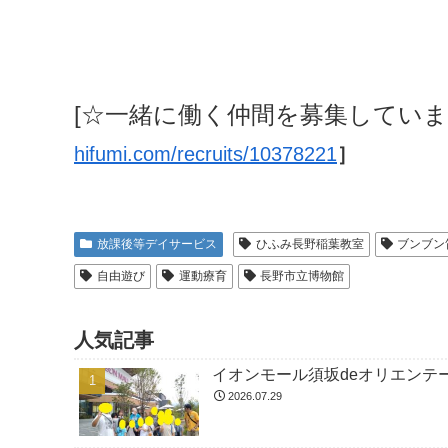
[☆一緒に働く仲間を募集してい
hifumi.com/recruits/10378221
］
放課後等デイサービス
ひふみ長野稲葉教室
ブンブン
自由遊び
運動療育
長野市立博物館
人気記事
イオンモール須坂deオリエンテ
2026.07.29