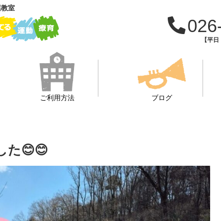
葉教室
026
【平日：
ご利用方法
ブログ
た😊😊