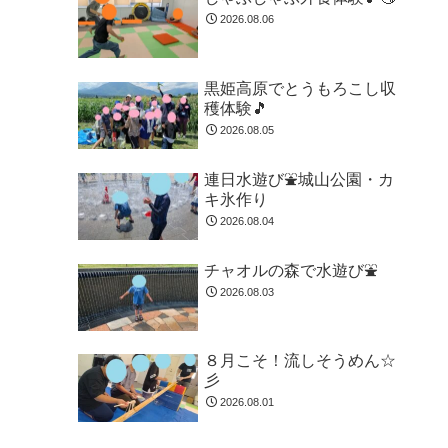
2026.08.06
黒姫高原でとうもろこし収
穫体験🎵
2026.08.05
連日水遊び⛲城山公園・カ
キ氷作り
2026.08.04
チャオルの森で水遊び⛲
2026.08.03
８月こそ！流しそうめん☆
彡
2026.08.01