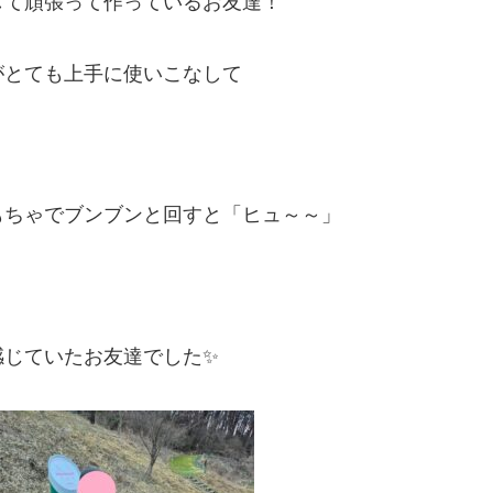
して頑張って作っているお友達！
がとても上手に使いこなして
もちゃでブンブンと回すと「ヒュ～～」
じていたお友達でした✨️