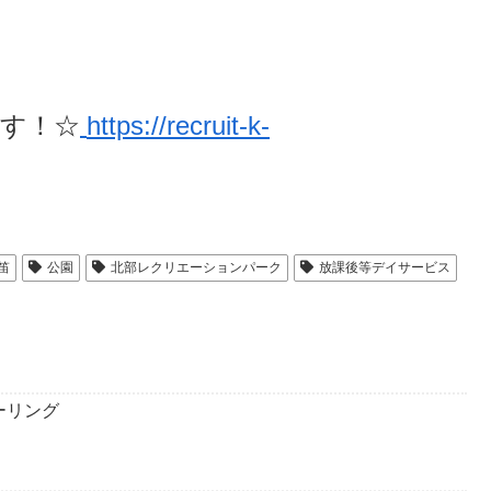
ます！
☆
https://recruit-k-
笛
公園
北部レクリエーションパーク
放課後等デイサービス
ーリング