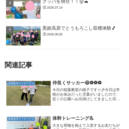
クッパを倒せ！！👹🐢
2026.07.14
黒姫高原でとうもろこし収穫体験🎵
2026.08.05
関連記事
仲良くサッカー😆⚽⚽⚽
放課後等デイサービス
今日の稲葉教室の様子です☆彡今日は学
校がお休みだった児童がいましたので、
近くの公園へお出掛けしてきました😊サ
ッカーが大好きなお友達！！🎵お友達の
リクエストで、公園の広い芝生でサッカ
ーをして遊びました！！芝生で遊んでい
るお友達も少なかったので...
体幹トレーニング💪
放課後等デイサービス
大きな荷物を抱えて入室するお友だちが