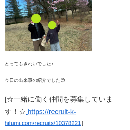
とってもきれいでした♪
今日の出来事の紹介でした😊
[☆一緒に働く仲間を募集していま
す！
☆
https://recruit-k-
hifumi.com/recruits/10378221
］