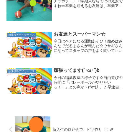
チラホラ・・・学期末ならではの光景で
すね👀卒業を迎えるお友達は、卒業アル
バムｗ見せてくれましたよ🌸１年生の頃
の写真なんかも載っていて、ものすごい
成長を感じるスタッフでした。さて、今
週の運動あそび２つ目のメ...
お友達とスーパーマン☆
放課後等デイサービス
今日はペアになる運動あそび！始めはみ
んなでだるまさんが転んだ☆ウサギさん
になってスタッフの声をよく聞いて止ま
っていました！！ 大きくジャンプするウ
サギさんや小さいウサギさん等、色々な
ウサギさんが居ました☆ だるまさんが転
んだの後はマットに戻...
頑張ってます(`･ω･´)b
放課後等デイサービス
今日の稲葉教室の様子です☆自由遊びの
時間に「バレーボールがやりたい
っ！！」との声がヽ(^o^)丿。♬早速自分
達でネットを長縄で作り、手作りコート
の完成です☆お友達の中でルールも考え
てくれ、ゲームスタートです(^_^)/~子ど
も達の考える力、...
新入生の歓迎会で、ピザ作り！！🍕