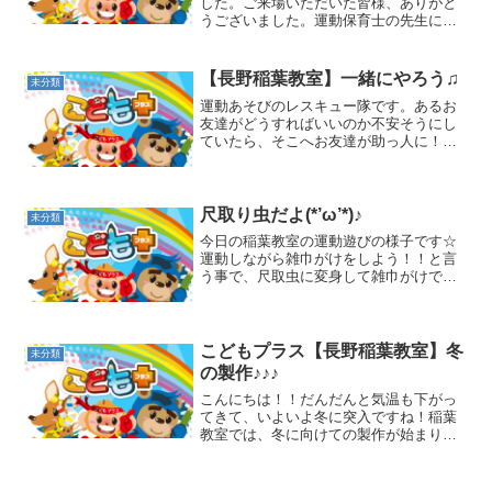
した。ご来場いただいた皆様、ありがと
うございました。運動保育士の先生に見
本を見せていただきながら、楽しく体を
動かしました！！いろんな運動あそびが
ありますね！たくさん体を動かした後
【長野稲葉教室】一緒にやろう♫
未分類
は、静かな活動、「クイズ...
運動あそびのレスキュー隊です。あるお
友達がどうすればいいのか不安そうにし
ていたら、そこへお友達が助っ人に！！
「こうやるんだよ。」と優しく後ろから
一緒にやってくれていました(^。^)お友達
と一緒で不安そうだった子もニコニコ顔
に☆ワニさん歩きの...
尺取り虫だよ(*’ω’*)♪
未分類
今日の稲葉教室の運動遊びの様子です☆
運動しながら雑巾がけをしよう！！と言
う事で、尺取虫に変身して雑巾がけです
(*^-^*)手だけでなく、手と足を使っての
雑巾がけです☆尺取り虫のような動きで
進みますが、足がついていかずに雑巾だ
けが置いて行...
こどもプラス【長野稲葉教室】冬
未分類
の製作♪♪♪
こんにちは！！だんだんと気温も下がっ
てきて、いよいよ冬に突入ですね！稲葉
教室では、冬に向けての製作が始まりま
した☆まだまだ完成は先ですが、ちょこ
っとだけお知らせです♫どんな物ができ
るのか、想像しながら楽しんでもらえた