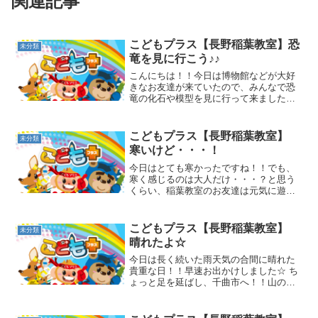
関連記事
こどもプラス【長野稲葉教室】恐
未分類
竜を見に行こう♪♪
こんにちは！！今日は博物館などが大好
きなお友達が来ていたので、みんなで恐
竜の化石や模型を見に行って来ました☆
入口に大きな恐竜がいて、それを見たお
友達は大興奮☆ピョンピョン飛び跳ねて
嬉しそうな表情でした(#^.^#)早速、館内
こどもプラス【長野稲葉教室】
未分類
に入ってみるとい...
寒いけど・・・！
今日はとても寒かったですね！！でも、
寒く感じるのは大人だけ・・・？と思う
くらい、稲葉教室のお友達は元気に遊ん
でいました！トランポリンで高～くジャ
ンプ☆鉄棒で逆上がりの練習かな？運動
あそびでも元気！！たくさん動いて、温
こどもプラス【長野稲葉教室】
未分類
まるね☆汗をかいたら、風...
晴れたよ☆
今日は長く続いた雨天気の合間に晴れた
貴重な日！！早速お出かけしました☆ ち
ょっと足を延ばし、千曲市へ！！山の上
に城跡があるので探検に出発☆斜面を登
り、狭い通路を通ると・・・とっても良
い景色が見える見張り台が！！千曲市や