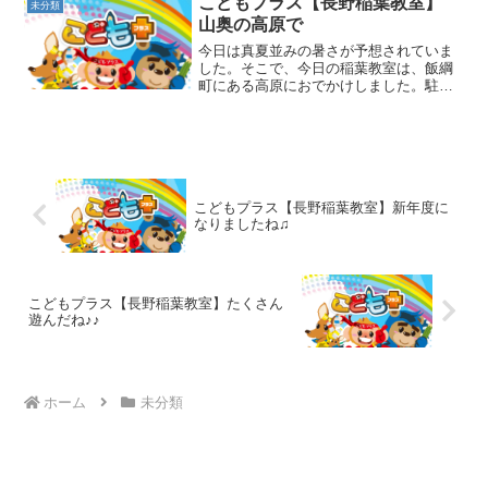
こどもプラス【長野稲葉教室】
未分類
長野市も一望出来て良い...
山奥の高原で
今日は真夏並みの暑さが予想されていま
した。そこで、今日の稲葉教室は、飯綱
町にある高原におでかけしました。駐車
場に着いて、あたりを見渡すと‥‥なん
と、石渡教室のお友達と、吉田教室のお
友達も来ていました。ターザンロープに
乗ったり、ブランコに揺ら...
こどもプラス【長野稲葉教室】新年度に
なりましたね♫
こどもプラス【長野稲葉教室】たくさん
遊んだね♪♪
ホーム
未分類