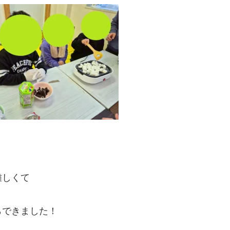
難しくて
らできました！