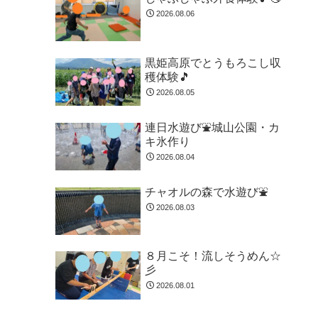
2026.08.06
黒姫高原でとうもろこし収
穫体験🎵
2026.08.05
連日水遊び⛲城山公園・カ
キ氷作り
2026.08.04
チャオルの森で水遊び⛲
2026.08.03
８月こそ！流しそうめん☆
彡
2026.08.01