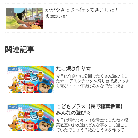
かがやきっさへ行ってきました！
2026.07.07
関連記事
たこ焼き作り☆
未分類
今日は午前中に公園でたくさん遊びまし
た☆ アスレチックや滑り台で思いっき
り遊び・・・午後はみんなでたこ焼き作
り！材料班と準備班に分かれ協力してた
こ焼き作りに挑戦☆具を慎重に切っ
て・・・生地をゆっくり流し込みます！
具も入れて、少し待ちます(...
こどもプラス【長野稲葉教室】
未分類
みんなの遊び☆
今日は晴れてキレイな青空でしたね☆稲
葉教室のお友達はどんな事をして過ごし
ていたでしょう？紙ひこうきを作って、
飛ばして・・・疲れてちょっと休憩？ソ