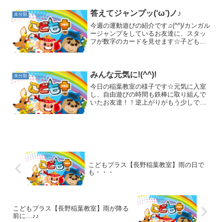
フトブロックで高～い塔を作ります！！
とっても真剣☆​こちらのお友達はなんと
答えてジャンプッ(‘ω’)ノ♪
未分類
逆立ち！！何回も出来て...
今週の運動遊びの紹介です♫(^^)/カンガル
ージャンプをしているお友達に、スタッ
フが数字のカードを見せます☆子ども達
はそのカードを見て、答えながらカンガ
ルージャンプです♫最初は数字のカード
に集中してしまう事で、足が止まってし
まうお友達もいま...
みんな元気に!(^^)!
未分類
今日の稲葉教室の様子です☆元気に入室
し、自由遊びの時間も鉄棒に取り組んで
いたお友達！！逆上がりがもう少しでで
きそうなので、何回もチャレンジしてい
ました(^^)v運動遊びの時間以外にも好き
な運動を楽しむ姿が見られます(*'▽')サー
キットの様...
こどもプラス【長野稲葉教室】雨の日で
も・・・
こどもプラス【長野稲葉教室】雨が降る
前に…♪♪