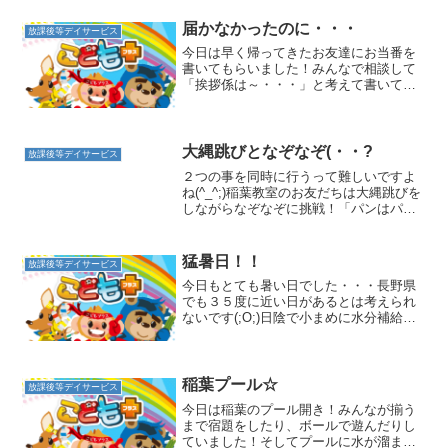
届かなかったのに・・・
放課後等デイサービス
今日は早く帰ってきたお友達にお当番を
書いてもらいました！みんなで相談して
「挨拶係は～・・・」と考えて書いてく
れました！みんなで「○○ちゃんがいい
よ」と帰って来る時間を知っていて係を
決めてくれました！そこまで考えてくれ
て素晴らしいです＼(^o...
大縄跳びとなぞなぞ(・・?
放課後等デイサービス
２つの事を同時に行うって難しいですよ
ね(^_^;)稲葉教室のお友だちは大縄跳びを
しながらなぞなぞに挑戦！「パンはパン
でも食べられないパンはな～んだ？」
「フライパン！パンダ！！」と即答して
くれたお友だち(^o^)縄を跳びながら問題
猛暑日！！
放課後等デイサービス
を考えるのが...
今日もとても暑い日でした・・・長野県
でも３５度に近い日があるとは考えられ
ないです(;O;)日陰で小まめに水分補給を
して熱中症予防！すべり台を楽しみます
☆アスレチックの他に噴水もあり、涼む
為に足だけ入りました！ 水しぶきで虹が
出ていました！キ...
稲葉プール☆
放課後等デイサービス
今日は稲葉のプール開き！みんなが揃う
まで宿題をしたり、ボールで遊んだりし
ていました！そしてプールに水が溜まる