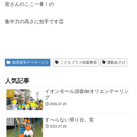
皆さんのここ一番！の
集中力の高さに拍手です👏
放課後等デイサービス
こどもプラス稲葉教室
運動あそび
人気記事
イオンモール須坂deオリエンテーリン
グ
2026.07.29
すべらない滑り台。笑
2022.07.28