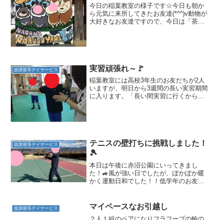
今日の稲葉教室の様子です☆今日も朝か
ら元気に来所してきたお友達(*^^)v動物が
大好きなお友達ですので、今日は「茶臼
山動物園」へお出掛けしてきました
(*^▽^*)入口のパネル前で早速記念写真で
す！！「どんな動物がいるかな～
(*^^)🎶」とワ...
実習頑張れ～🚩
放課後等デイサービス
稲葉教室には高校3年生のお友だちが2人
いますが、明日から3週間の長い実習期間
に入ります。「長い間実習に行くから、
教室に来れなくて寂しいよ」と不安そう
に話をするお友だちがいたのでそんなお
友だちを励ますためにみんなからエール
を送ることにしました...
テニスの壁打ちに挑戦しました！
放課後等デイサービス
🎾
本日は午後に赤沼公園にいってきまし
た！🚙風が強い日でしたが、ぽかぽか暖
かく運動日和でした！！低学年のお友達
は、大きな遊具でめいっぱい楽しく遊ん
でいました！滑り台大好き！！ 高学年の
お友達も、スタッフと冗談を交わしなが
マイペースなお引越し
放課後等デイサービス
ら楽しく身体を動かしてい...
２人１組のペアになりフラフープの輪の