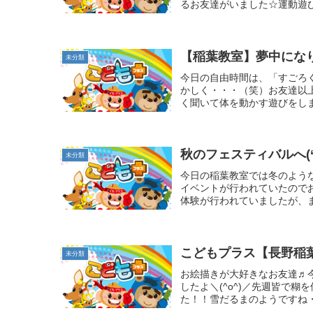
るお友達がいました☆運動遊び
【稲葉教室】夢中にな
未分類
今日の自由時間は、「すごろ
かしく・・・（笑）お友達以
く聞いて体を動かす遊びをしま
秋のフェスティバルへ(‘
未分類
今日の稲葉教室では冬のよう
イベントが行われていたのでお
体験が行われていましたが、ま
こどもプラス【長野稲
未分類
お絵描きが大好きなお友達♬
したよ＼(^o^)／先週皆で
た！！雪だるまのようですね・