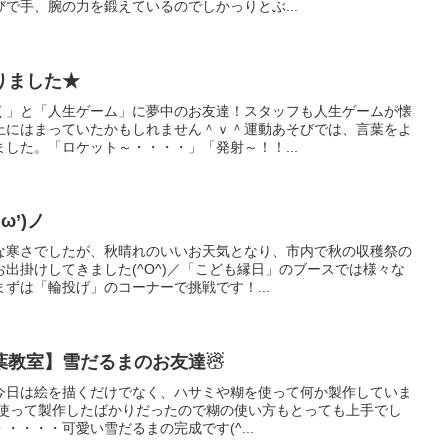
で手、腕の力を鍛えているのでしかっりとぶ...
りました★
く」と「人生ゲーム」に夢中のお友達！スタッフも人生ゲームが懐
上にはまっていたかもしれません＾ｖ＾運動あそびでは、言葉をよ
した。「ロケット～・・・・」「発射～！！...
ω’)ノ
な寒さでしたが、秋晴れのいいお天気となり、市内で秋の収穫祭の
出掛けしてきました(^O^)／「こども縁日」のブースでは様々な
ずは「輪投げ」のコーナーで挑戦です！...
葉教室】雪だるまのお友達☃
今日は絵を描くだけでなく、ハサミや糊を使って何か製作していま
糊を使って製作したばかりだったので糊の使い方もとっても上手でし
・・・・可愛い雪だるまの完成です(^...