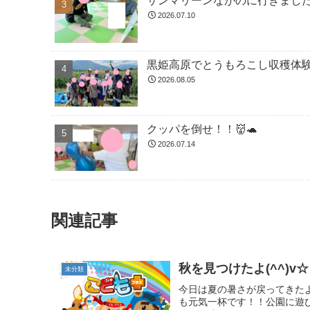
サンマリーンながのに行きました！
2026.07.10
黒姫高原でとうもろこし収穫体験
2026.08.05
クッパを倒せ！！👹🐢
2026.07.14
関連記事
秋を見つけたよ(^^)v☆
未分類
今日は夏の暑さが戻ってきた
も元気一杯です！！公園に遊