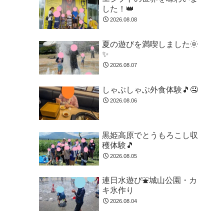
した！👑
2026.08.08
夏の遊びを満喫しました🌞
✨
2026.08.07
しゃぶしゃぶ外食体験🎵🤤
2026.08.06
黒姫高原でとうもろこし収
穫体験🎵
2026.08.05
連日水遊び⛲城山公園・カ
キ氷作り
2026.08.04