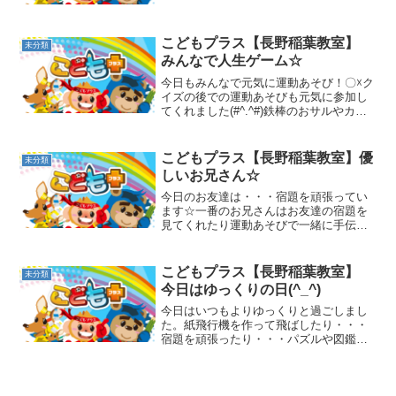
い思いの作品を作っていました！紐を付
けて被れるように工夫しているお友達
も！雪が止ん...
こどもプラス【長野稲葉教室】
未分類
みんなで人生ゲーム☆
今日もみんなで元気に運動あそび！〇☓ク
イズの後での運動あそびも元気に参加し
てくれました(#^.^#)鉄棒のおサルやカニ
さん歩きを頑張っていました！片足クマ
さん以外にもアザラシで山登りするお友
達も☆おやつの後は皆で仲良く人生ゲー
こどもプラス【長野稲葉教室】優
未分類
ムをして過ごし...
しいお兄さん☆
今日のお友達は・・・宿題を頑張ってい
ます☆一番のお兄さんはお友達の宿題を
見てくれたり運動あそびで一緒に手伝っ
てくれました！！他にも運動あそびの道
具のお片付けも手伝ってくれました！本
当に助かりました☆ありがとうございま
こどもプラス【長野稲葉教室】
未分類
す(*^_^*)放課後等...
今日はゆっくりの日(^_^)
今日はいつもよりゆっくりと過ごしまし
た。紙飛行機を作って飛ばしたり・・・
宿題を頑張ったり・・・パズルや図鑑な
ど見たりしながらゆっくりとした時間を
過ごしました。(*^_^*)運動あそびでも、
指示を聞きながら慌てずゆっくりと運動
したり・・・ワニ...