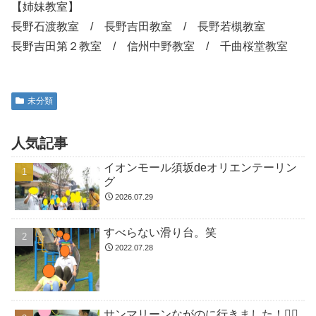
【姉妹教室】
長野石渡教室 / 長野吉田教室 / 長野若槻教室
長野吉田第２教室 / 信州中野教室 / 千曲桜堂教室
未分類
人気記事
イオンモール須坂deオリエンテーリン
グ
2026.07.29
すべらない滑り台。笑
2022.07.28
サンマリーンながのに行きました！🏊🏻