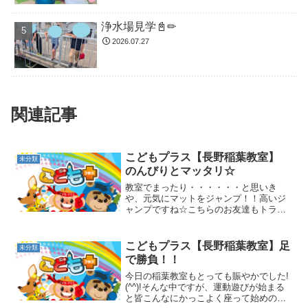
浄水場見学📓✏
2026.07.27
関連記事
こどもプラス【長野稲葉教室】
未分類
のんびりとマッタリ☆
教室でまったり・・・・・・と思いき
や、元気にマットをジャンプ！！高いジ
ャンプですね☆こちらのお友達もトラン
ポリンで高くジャンプ！！みんな高くジ
ャンプ出来ていました☆元気に遊んで、
運動あそびもバッチリ！！出来ましたね
こどもプラス【長野稲葉教室】足
未分類
☆放課後等デイサービス ／...
で勝負！！
今日の稲葉教室もとっても賑やかでした!
(^^)!そんな中ですが、運動遊びが始まる
と皆こんなにかっこよく座って始めの挨