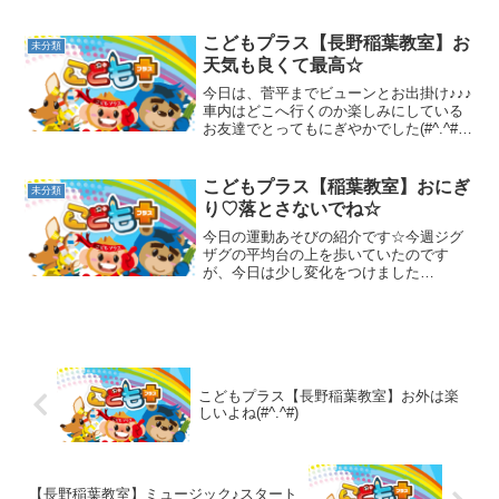
拶をすることができるんですよ！！静と
動がしっかりできていますね（＾ｖ＾）
そして、始めの準備運動ではいつもは手
こどもプラス【長野稲葉教室】お
未分類
を使った準備運動...
天気も良くて最高☆
今日は、菅平までビューンとお出掛け♪♪♪
車内はどこへ行くのか楽しみにしている
お友達でとってもにぎやかでした(#^.^#)
そして、菅平はとても過ごしやすい気温
でした！！羊さんを発見して大興奮のお
友達☆白い羊さんはもちろんいました
こどもプラス【稲葉教室】おにぎ
未分類
が、茶色や黒の...
り♡落とさないでね☆
今日の運動あそびの紹介です☆今週ジグ
ザグの平均台の上を歩いていたのです
が、今日は少し変化をつけました
(^_^)v「犬さんがお腹がすいているから、
おにぎりを持っていってあげてね。」と
カップで作ったおにぎりを持ってスター
ト！！「落ちちゃうと、お...
こどもプラス【長野稲葉教室】お外は楽
しいよね(#^.^#)
【長野稲葉教室】ミュージック♪スタート