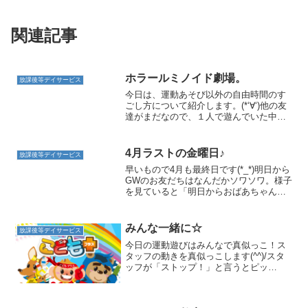
関連記事
ホラールミノイド劇場。
放課後等デイサービス
今日は、運動あそび以外の自由時間のす
ごし方について紹介します。(*‘∀‘)他の友
達がまだなので、１人で遊んでいた中学
生のお友だち。“ルミノイド”というブロッ
クの遊びをしていました。これです。こ
れを、ひたすら1本の線につなげはじめま
4月ラストの金曜日♪
放課後等デイサービス
した。ドラ...
早いもので4月も最終日です(*_*)明日から
GWのお友だちはなんだかソワソワ。様子
を見ていると「明日からおばあちゃんの
家に行くから宿題全部やっちゃおう！」
と張り切るお友だちや、「こんなにたく
さんあるよ！見て見て！」とたくさんの
みんな一緒に☆
放課後等デイサービス
プリントを見せ...
今日の運動遊びはみんなで真似っこ！ス
タッフの動きを真似っこします(^^)/スタ
ッフが「ストップ！」と言うとピッ
タ！！と止まってくれました☆よく聞い
てますね！片足クマのカップタッチはカ
ップをよく見て進みます☆忍者ゲームは