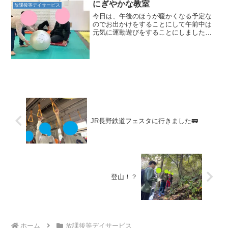
動く棒を避けてジャンプ...
にぎやかな教室
放課後等デイサービス
今日は、午後のほうが暖かくなる予定な
のでお出かけをすることにして午前中は
元気に運動遊びをすることにしました。
ころころなーんだ？？ではお友だちに文
字を考えてもらう人と転がす人をそれぞ
れ決めて行いました。転がしている間に
なんと書いてあるかをみて...
JR長野鉄道フェスタに行きました🚃
登山！？
ホーム
放課後等デイサービス