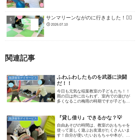
サンマリーンながのに行きました！🏊🏻
2026.07.10
関連記事
ふわふわしたものを武器に決闘
放課後等デイサービス
だ！！
今日も元気な稲葉教室の子どもたち！！
雨の日は外に出られず、室内での遊びが
多くなるこの梅雨の時期ですが子どもた
ちはそんな制限も関係なく、あそびを全
力でたのしみます☆そして、今日の遊び
は「決闘」！！ふわふわスポンジの棒を
『貸し借り』できるかな？💡
放課後等デイサービス
持って戦いはじめました。...
自由あそびの時間は、教室のおもちゃを
使って楽しく遊ぶお友達がたくさんいま
す！自分が使いたいおもちゃや本が、必