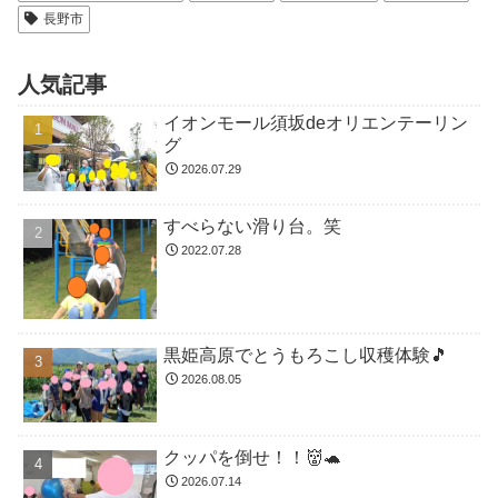
長野市
人気記事
イオンモール須坂deオリエンテーリン
グ
2026.07.29
すべらない滑り台。笑
2022.07.28
黒姫高原でとうもろこし収穫体験🎵
2026.08.05
クッパを倒せ！！👹🐢
2026.07.14