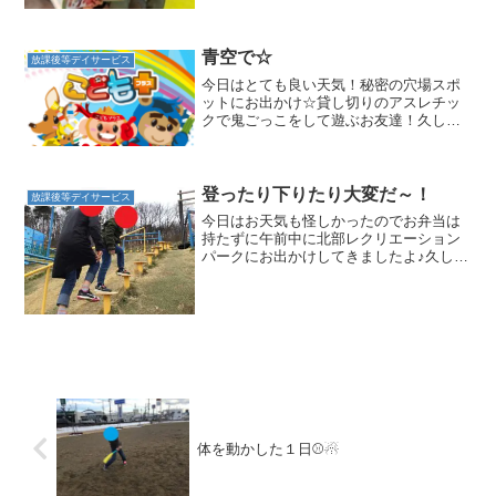
ず空いていればいいですが、必ずしも誰
も使っていないということはないもので
す・・・そんな時、必要なのが話し合い
をしてお友達との『貸し借...
青空で☆
放課後等デイサービス
今日はとても良い天気！秘密の穴場スポ
ットにお出かけ☆貸し切りのアスレチッ
クで鬼ごっこをして遊ぶお友達！久し振
りのお外は気持ちが良いですね！！ロー
ラーすべり台もスピードが出てジェット
コースター気分！？プチ登山を頑張った
り・・・思い切り遊べて良...
登ったり下りたり大変だ～！
放課後等デイサービス
今日はお天気も怪しかったのでお弁当は
持たずに午前中に北部レクリエーション
パークにお出かけしてきましたよ♪久しぶ
りに来たお友だちもいて、たくさん体を
動かしてきました☆坂に遊具が設置され
ているので、登ったり下りたりが楽しめ
るこの公園。みんなでロ...
体を動かした１日⚾☃