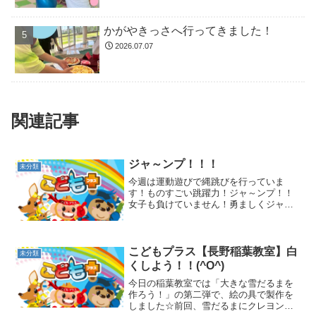
かがやきっさへ行ってきました！
2026.07.07
関連記事
ジャ～ンプ！！！
未分類
今週は運動遊びで縄跳びを行っていま
す！ものすごい跳躍力！ジャ～ンプ！！
女子も負けていません！勇ましくジャ～
ンプ！！【応用編】みんなで一緒にジャ
～ンプ！！！上手にとべても、失敗して
も笑顔が絶えない稲葉教室でした（＾
＾）
こどもプラス【長野稲葉教室】白
未分類
くしよう！！(^O^)
今日の稲葉教室では「大きな雪だるまを
作ろう！」の第二弾で、絵の具で製作を
しました☆前回、雪だるまにクレヨンで