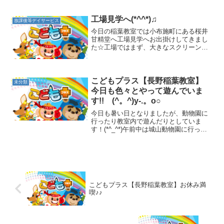
顏と身体に色を塗ったところに今日は絵
の具で色塗りをしました！ダンボールが
見えなくなるように、皆で白い絵の具で
工場見学へ(*^^*)♫
放課後等デイサービス
色塗りをしました☆「可愛...
今日の稲葉教室では小布施町にある桜井
甘精堂へ工場見学へお出掛けしてきまし
た☆工場ではまず、大きなスクリーンで
桜井甘精堂さんの歴史や栗菓子の紹介の
説明を映像で観みる事ができました(*^^*)
「栗かの子」が最初に出来たお菓子だそ
うです！！桜井甘...
こどもプラス【長野稲葉教室】
未分類
今日も色々とやって遊んでいま
す!! (^。^)y-.。o○
今日も暑い日となりましたが、動物園に
行ったり教室内で遊んだりとしていま
す！(*^_^*)午前中は城山動物園に行って
きましたよ!日差しが暑い中でしたが、木
陰で休みながら楽しんできました。アシ
カの檻の側でアシカのごはんの様子を見
たり・・・コイン...
こどもプラス【長野稲葉教室】お休み満
喫♪♪