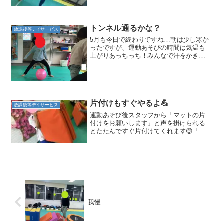
レなんて余裕だぜ！と自信満々のお友達
はスピードを上げて頑張ります💪反復横
跳びを初めてやるお友達難しく途中でリ
ズムが崩れ両足ジャンプに...
トンネル通るかな？
放課後等デイサービス
5月も今日で終わりですね…朝は少し寒か
ったですが、運動あそびの時間は気温も
上がりあっちっち！みんなで汗をかきな
がら頑張りましたよ☆今週は空間認知
や、ボディイメージのトレーニングがで
きるようなメニューです♪ボールを転がし
て、足の間を通していく...
片付けもすぐやるよ💪
放課後等デイサービス
運動あそび後スタッフから「マットの片
付けをお願いします」と声を掛けられる
とたたんですぐ片付けてくれます😊「い
いよ持つよ」とスタッフがたたんで持っ
ていこうとしていたマットも声を掛けて
持って行ってくれました😄優しいお兄さ
んの一言で声を掛けられた...
我慢.