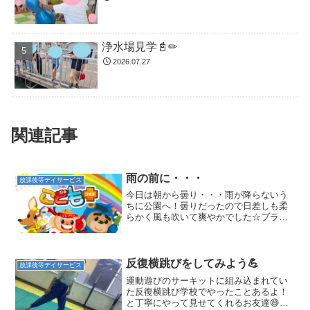
浄水場見学📓✏
2026.07.27
関連記事
雨の前に・・・
放課後等デイサービス
今日は朝から曇り・・・雨が降らないう
ちに公園へ！曇りだったので日差しも柔
らかく風も吹いて爽やかでした☆ブラン
コで遊んだりアスレチックで丸太渡りを
したり遊びに来ていたワンちゃんとも触
れ合って楽しい午前中でした(*^_^*)午後
の運動あそびも頑...
反復横跳びをしてみよう💪
放課後等デイサービス
運動遊びのサーキットに組み込まれてい
た反復横跳び学校でやったことあるよ！
と丁寧にやって見せてくれるお友達😄オ