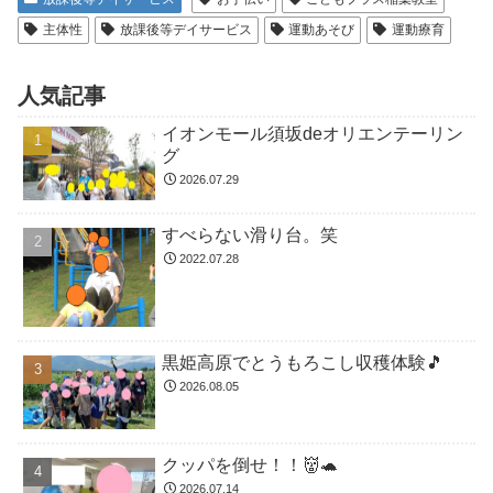
主体性
放課後等デイサービス
運動あそび
運動療育
人気記事
イオンモール須坂deオリエンテーリン
グ
2026.07.29
すべらない滑り台。笑
2022.07.28
黒姫高原でとうもろこし収穫体験🎵
2026.08.05
クッパを倒せ！！👹🐢
2026.07.14