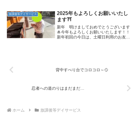
使いたい放題♪お友だちは一斉に走り出
し、それぞれ好きな遊びを始めていまし
たよ☆ブランコが大好きなお友だちはほ
2025年もよろしくお願いいたし
放課後等デイサービス
とんどブランコで遊...
ます⛩
新年 明けましておめでとうございます
🎍今年もよろしくお願いいたします！！
新年初回の今日は、土曜日利用のお友達
で初詣へ行ってきました⛩なんと・・・
今日は豪華に２つの神社へ行ってきまし
た★１つ目の神社は善光寺三鎮守と呼ば
れる三社のひとつ、『武井...
背中すべり台でコロコロ～🥎
忍者への道のりはまだまだ…
ホーム
放課後等デイサービス