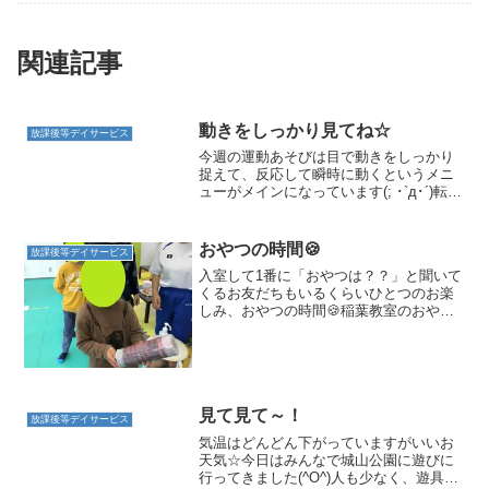
関連記事
動きをしっかり見てね☆
放課後等デイサービス
今週の運動あそびは目で動きをしっかり
捉えて、反応して瞬時に動くというメニ
ューがメインになっています(; ･`д･´)転が
ってくるボールの動きを見て、机から落
とさないようにキャッチ☆早く転がるボ
ールやバウンドしてくるボールの動きを
おやつの時間🍪
放課後等デイサービス
いち早く捉え...
入室して1番に「おやつは？？」と聞いて
くるお友だちもいるくらいひとつのお楽
しみ、おやつの時間🍪稲葉教室のおやつ
の時間は運動あそびが終わって手を洗っ
たお友だちからくじ引きを引いて順番を
決めています☆たっぷり頭と体を使った
運動あそびの後のおやつ...
見て見て～！
放課後等デイサービス
気温はどんどん下がっていますがいいお
天気☆今日はみんなで城山公園に遊びに
行ってきました(^O^)人も少なく、遊具は